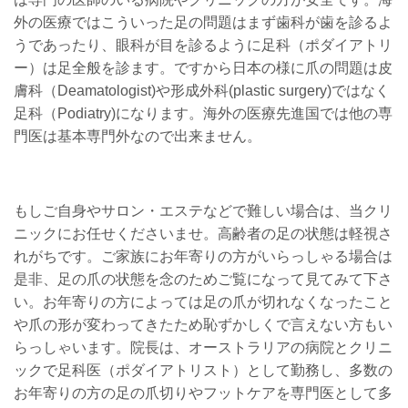
外の医療ではこういった足の問題はまず歯科が歯を診るよ
うであったり、眼科が目を診るように足科（ポダイアトリ
ー）は足全般を診ます。ですから日本の様に爪の問題は皮
膚科（Deamatologist)や形成外科(plastic surgery)ではなく
足科（Podiatry)になります。海外の医療先進国では他の専
門医は基本専門外なので出来ません。
もしご自身やサロン・エステなどで難しい場合は、当クリ
ニックにお任せくださいませ。高齢者の足の状態は軽視さ
れがちです。ご家族にお年寄りの方がいらっしゃる場合は
是非、足の爪の状態を念のためご覧になって見てみて下さ
い。お年寄りの方によっては足の爪が切れなくなったこと
や爪の形が変わってきたため恥ずかしくで言えない方もい
らっしゃいます。院長は、オーストラリアの病院とクリニ
ックで足科医（ポダイアトリスト）として勤務し、多数の
お年寄りの方の足の爪切りやフットケアを専門医として多