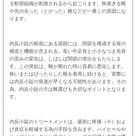
る軟部組織が刺激されるから起こります。狭過ぎる靴
や先の尖った（とがった）靴などが一番この原因にな
ります。
内反小趾の根底にある原因には、関節を構成する骨の
構造と機能が含まれる。長い中足骨と小さなつま先骨
の歪みの変化は、しばしば関節の突出をもたらしま
す。この突起は、靴が擦れた時に容易に悪化します。
狭いまたはぴったりした靴を着用し続けると、実際に
は内反小趾の発達が早くなる可能性があります。その
為、内反小趾の方は靴選びも大切なポイントとなりま
す。
内反小趾のトリートメントは、最初に疼痛（※）およ
び炎症を軽減する為の手段を含みます。ハイヒールや