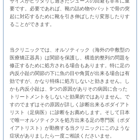
サイズがピッタリし過ぎたシューズの回避も非常に重
要です。必要であれば、靴の詰め物やパットで骨の突
起に対応するために靴を引き伸ばしたり変形したりす
ることができます。
当クリニックでは、オルソティック（海外の中敷型の
医療矯正器具）は関節を保護し、構造的整列の問題を
修正するために処方される場合もあります。特に足の
内反小趾の関節の下に魚の目や角質が出来る場合は有
効ですが、かなり特殊に処方しないと効きません。し
かも内反小趾は、
9つの原因がありその病因に合った
トリートメントをしないと効果的ではありません。
で
すのでまずはその原因が詳しく診断出来るポダイアト
リスト（足病医）に診断をお薦めします。そして日本
で唯一オルソティクスを処方出来る足の専門医（ポダ
イアトリスト）が勤務する当クリニックにこのような
症状がありましたら一度ご相談くださいませ。