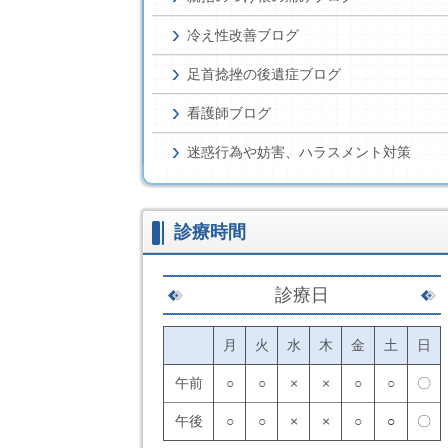
冷え性改善ブログ
足首捻挫の後遺症ブログ
看護師ブログ
迷惑行為や妨害、ハラスメント対策
診療時間
診療日
月
火
水
木
金
土
日
午前
○
○
×
×
○
○
〇
午後
○
○
×
×
○
○
〇