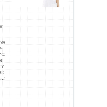
事
の無
た
でに
変
ご了
絡く
ただ