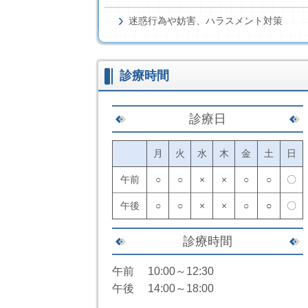
迷惑行為や妨害、ハラスメント対策
診療時間
診療日
月
火
水
木
金
土
日
午前
○
○
×
×
○
○
〇
午後
○
○
×
×
○
○
〇
診療時間
午前 10:00～12:30
午後 14:00～18:00