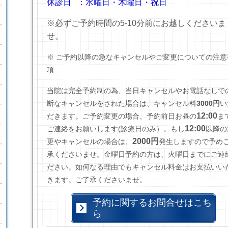
休診日 ：水曜日・木曜日・祝日
※必ずご予約時間の5-10分前にお越しくださいま
せ。
※ ご予約以降の急なキャンセルやご変更についての注意
項
当院は完全予約制の為、当日キャンセルやお電話なしで
断なキャンセルをされた場合は、キャンセル料
3000円
い
12:00
だきます。
ご予約変更の場合、予約前日お昼の
ま
12:00
ご連絡をお願いします(診療日のみ）
。もし
以降の
2000円
更やキャンセルの場合は、
発生しますので予め
承くださいませ。金曜日予約の方は、火曜日までにご連
ださい。如何なる理由でもキャンセル料金はお支払いい
きます。ご了承くださいませ。
予約に関するお問合せはこち
ら