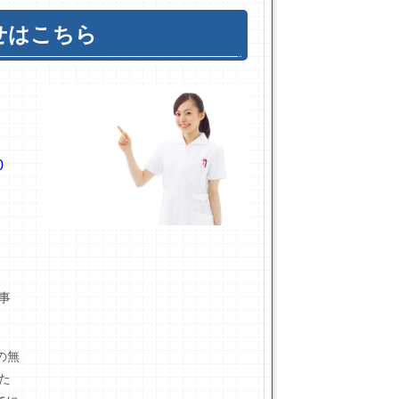
せはこちら
0
事
の無
た