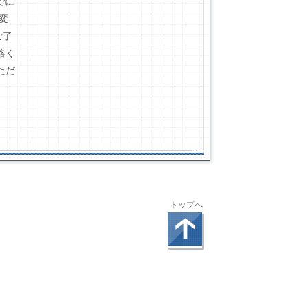
でに
変
ご了
絡く
ただ
トップへ