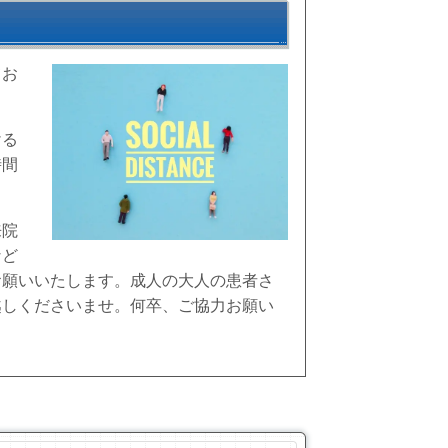
てお
。
ける
時間
来院
など
お願いいたします。成人の大人の患者さ
越しくださいませ。何卒、ご協力お願い