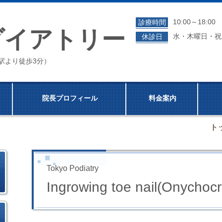
10:00～18:0
診療時間
ダイアトリー
水・木曜日・祝
休診日
成門駅より徒歩3分）
院長プロフィール
料金案内
ト
Tokyo Podiatry
Ingrowing toe nail(Onychocr