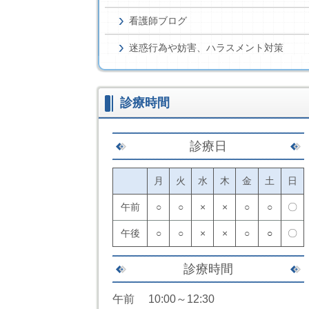
看護師ブログ
迷惑行為や妨害、ハラスメント対策
診療時間
診療日
月
火
水
木
金
土
日
午前
○
○
×
×
○
○
〇
午後
○
○
×
×
○
○
〇
診療時間
午前 10:00～12:30