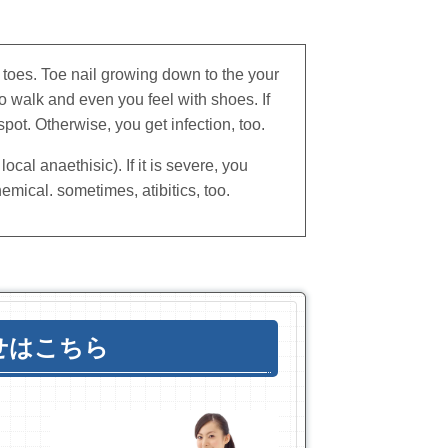
toes. Toe nail growing down to the your
 to walk and even you feel with shoes. If
spot. Otherwise, you get infection, too.
l anaethisic). If it is severe, you
emical. sometimes, atibitics, too.
せはこちら