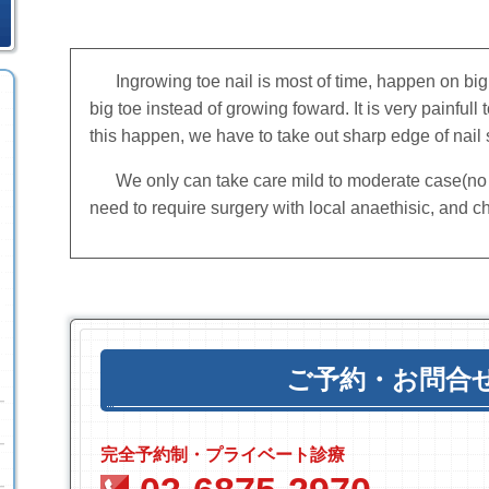
Ingrowing toe nail is most of time, happen on big 
big toe instead of growing foward. It is very painfull
this happen, we have to take out sharp edge of nail 
We only can take care mild to moderate case(no loca
need to require surgery with local anaethisic, and ch
ご予約・お問合
完全予約制・プライベート診療