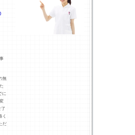
0
事
の無
た
でに
変
ご了
絡く
ただ